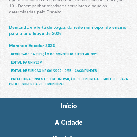
10 - Desempenhar atividades correlatas e aquelas
determinadas pelo Prefeito;
Demanda e oferta de vagas da rede municipal de ensino
para o ano letivo de 2026
Merenda Escolar 2026
RESULTADO DA ELEIÇÃO DO CONSELHO TUTELAR 2023
EDITAL DA UNIVESP
EDITAL DE ELEIÇÃO N° 001/2022 - DME - CACS/FUNDEB
PREFEITURA INVESTE EM INOVAÇÃO E ENTREGA TABLETS PARA
PROFESSORES DA REDE MUNICIPAL.
Início
A Cidade