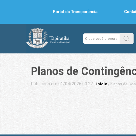
Portal da Transparência
Conta
Planos de Contingênc
Publicado em 01/04/2026 00:27 -
Início
/
Planos de Con
.