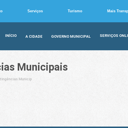
to
Serviços
Turismo
Mais Trans
INÍCIO
SERVIÇOS ONL
A CIDADE
GOVERNO MUNICIPAL
ias Municipais
tingências Municipais