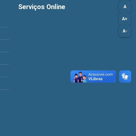
Serviços Online
A
A+
A-