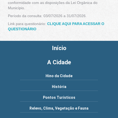
conformidade com as disposições da Lei Orgânica do
Município.
Período da consulta: 03/07/2026 a 31/07/2026.
Link para questionário:
CLIQUE AQUI PARA ACESSAR O
QUESTIONÁRIO
Início
A Cidade
Hino da Cidade
História
Pontos Turísticos
Relevo, Clima, Vegetação e Fauna