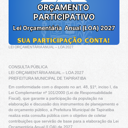
LEI ORÇAMENTÁRIA ANUAL – LOA 2027
CONSULTA PÚBLICA
LEI ORÇAMENTÁRIA ANUAL – LOA 2027
PREFEITURA MUNICIPAL DE TAPIRATIBA
Em conformidade com o disposto no art. 48, §1º, inciso I, da
Lei Complementar nº 101/2000 (Lei de Responsabilidade
Fiscal), que garante a participação da população na
elaboração e discussão dos instrumentos de planejamento e
do orçamento público, a Prefeitura Municipal de Tapiratiba
realiza esta consulta pública com o objetivo de coletar
contribuições que servirão de base para a elaboração da Lei
Orçamentária Anual (LOA) de 2027.