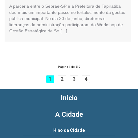
A parceria entre o Sebrae-SP e a Prefeitura de Tapiratiba
deu mais um importante passo no fortalecimento da gestão
pública municipal. No dia 30 de junho, diretores e
lideranças da administração participaram do Workshop de
Gestão Estratégica de Se […]
Página 1 de 310
1
2
3
4
Início
A Cidade
Hino da Cidade