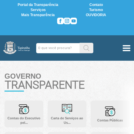
Portal da Transparência
Contato
Serviços
Turismo
Mais Transparência
OUVIDORIA
GOVERNO
TRANSPARENTE
Contas do Executivo
Carta de Serviços ao
Contas Públicas
pel...
Us...