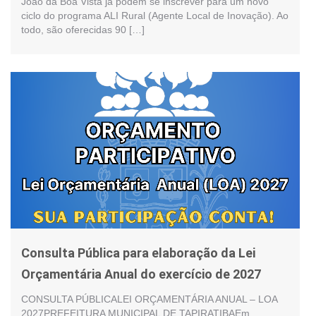
João da Boa Vista já podem se inscrever para um novo
ciclo do programa ALI Rural (Agente Local de Inovação). Ao
todo, são oferecidas 90 […]
Consulta Pública para elaboração da Lei
Orçamentária Anual do exercício de 2027
CONSULTA PÚBLICALEI ORÇAMENTÁRIA ANUAL – LOA
2027PREFEITURA MUNICIPAL DE TAPIRATIBAEm