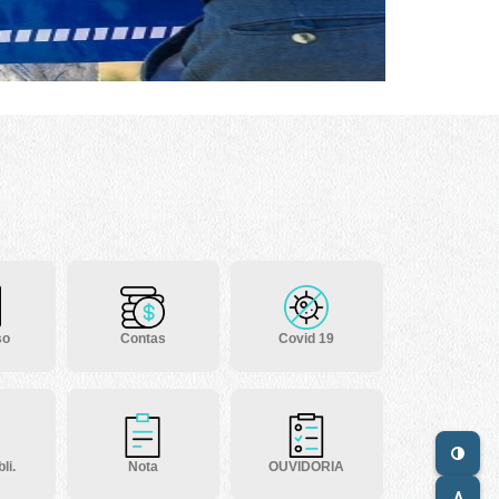
so
Contas
Covid 19
li.
Nota
OUVIDORIA
A