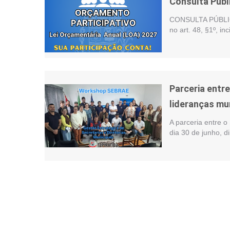
Consulta Públ
CONSULTA PÚBLIC
no art. 48, §1º, i
Parceria entr
lideranças mu
A parceria entre o
dia 30 de junho, d