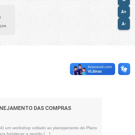
A+
A-
iços
LANEJAMENTO DAS COMPRAS
 (24) um workshop voltado ao planejamento do Plano
ra fortalecer a gestão […]