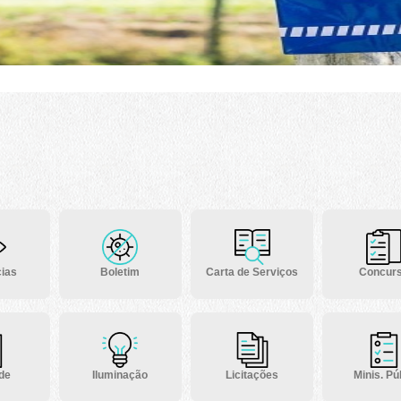
ias
Boletim
Carta de Serviços
Concur
 de
Iluminação
Licitações
Minis. Púb