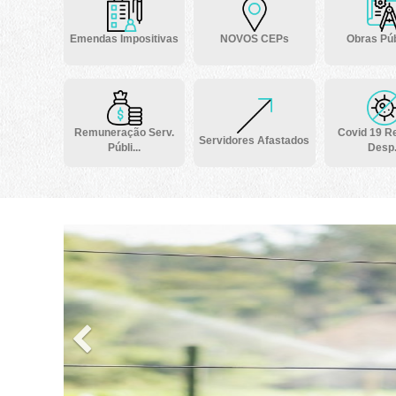
Emendas Impositivas
NOVOS CEPs
Obras Púb
Remuneração Serv.
Covid 19 Re
Servidores Afastados
Públi...
Desp.
Previous