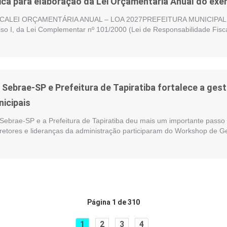
ica para elaboração da Lei Orçamentária Anual do exer
ALEI ORÇAMENTÁRIA ANUAL – LOA 2027PREFEITURA MUNICIPAL DE
nciso I, da Lei Complementar nº 101/2000 (Lei de Responsabilidade Fisc
e Sebrae-SP e Prefeitura de Tapiratiba fortalece a ge
nicipais
 Sebrae-SP e a Prefeitura de Tapiratiba deu mais um importante passo 
iretores e lideranças da administração participaram do Workshop de G
Página 1 de 310
1
2
3
4