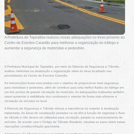
A Prefeitura de Tapiratiba realizou novas adequações no trevo próximo ao
Centro de Eventos Caixetão para melhorar a organização do tráfego e
aumentar a segurança de motoristas e pedestres.
A Prefeitura Municipal de Tapiratiba, por meio da Diretoria de Segurança e Trânsito,
realizou melhorias na sinalização e organização viária do trevo localizado nas
proximidades do Centro de Eventos Caixetão.
As intervenções foram executadas com o objetivo de proporcionar mais segurança
para motoristas e pedestres, além de contribuir para uma melhor fluidez do tráfego em
um dos pontos de grande circulação do município. As adequações realizadas também
visam aumentar a visibilidade dos condutores e orientar de forma mais eficiente a
circulação de veículos no local.
A Diretoria de Segurança e Trânsito reforça a importância do respeito à sinalização
implantada. As áreas de canalização pintadas na via têm a função de organizar o fluxo
de trânsito e não devem ser utilizadas para circulação, parada ou estacionamento de
veículos. De acordo com o Código de Trânsito Brasileiro, transitar ou parar sobre essas
marcações constitui infração gravíssima.
A Administração Municipal segue investindo em melhorias que promovam mais