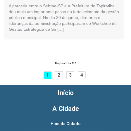
A parceria entre o Sebrae-SP e a Prefeitura de Tapiratiba
deu mais um importante passo no fortalecimento da gestão
pública municipal. No dia 30 de junho, diretores e
lideranças da administração participaram do Workshop de
Gestão Estratégica de Se […]
Página 1 de 310
1
2
3
4
Início
A Cidade
Hino da Cidade