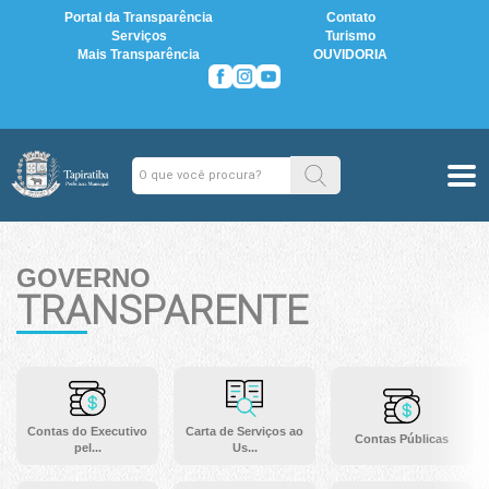
Portal da Transparência
Contato
Serviços
Turismo
Mais Transparência
OUVIDORIA
GOVERNO
TRANSPARENTE
Contas do Executivo
Carta de Serviços ao
Contas Públicas
pel...
Us...