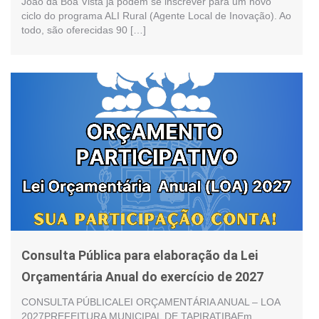
João da Boa Vista já podem se inscrever para um novo
ciclo do programa ALI Rural (Agente Local de Inovação). Ao
todo, são oferecidas 90 […]
Consulta Pública para elaboração da Lei
Orçamentária Anual do exercício de 2027
CONSULTA PÚBLICALEI ORÇAMENTÁRIA ANUAL – LOA
2027PREFEITURA MUNICIPAL DE TAPIRATIBAEm