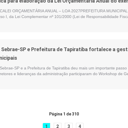
ica para elaboração da Lei Orçamentária Anual do exer
ALEI ORÇAMENTÁRIA ANUAL – LOA 2027PREFEITURA MUNICIPAL DE
nciso I, da Lei Complementar nº 101/2000 (Lei de Responsabilidade Fisc
e Sebrae-SP e Prefeitura de Tapiratiba fortalece a ge
nicipais
 Sebrae-SP e a Prefeitura de Tapiratiba deu mais um importante passo 
iretores e lideranças da administração participaram do Workshop de G
Página 1 de 310
1
2
3
4