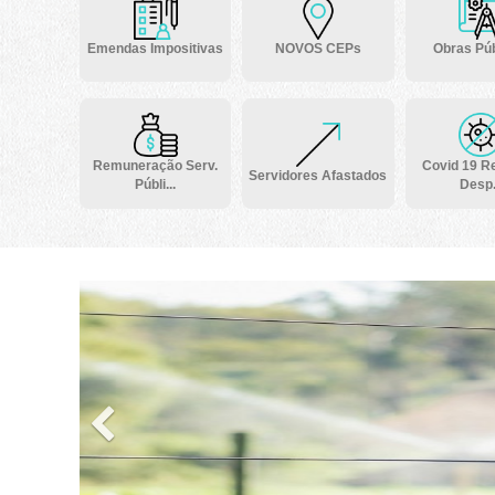
Emendas Impositivas
NOVOS CEPs
Obras Púb
Remuneração Serv.
Covid 19 Re
Servidores Afastados
Públi...
Desp.
Previous