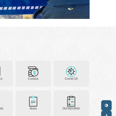
so
Contas
Covid 19
li.
Nota
OUVIDORIA
A