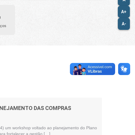
A+
A-
iços
LANEJAMENTO DAS COMPRAS
 (24) um workshop voltado ao planejamento do Plano
ra fortalecer a gestão […]