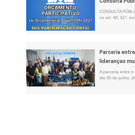
Consulta Públ
CONSULTA PÚBLIC
no art. 48, §1º, i
Parceria entr
lideranças mu
A parceria entre o
dia 30 de junho, d