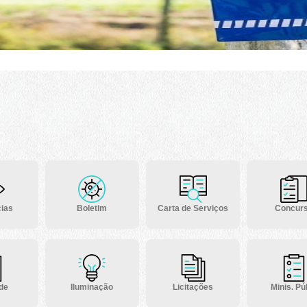
ias
Boletim
Carta de Serviços
Concur
 de
Iluminação
Licitações
Minis. Púb