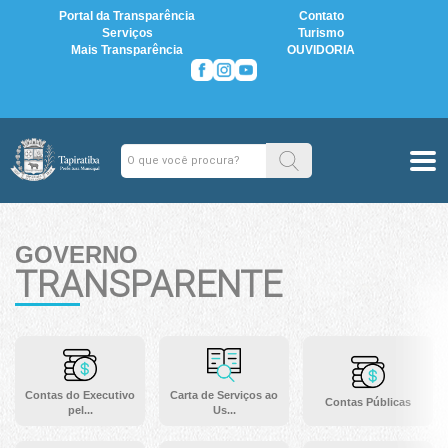
Portal da Transparência
Contato
Serviços
Turismo
Mais Transparência
OUVIDORIA
GOVERNO
TRANSPARENTE
Contas do Executivo
Carta de Serviços ao
Contas Públicas
pel...
Us...