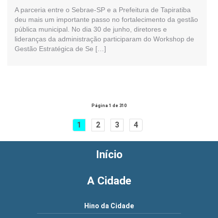
A parceria entre o Sebrae-SP e a Prefeitura de Tapiratiba
deu mais um importante passo no fortalecimento da gestão
pública municipal. No dia 30 de junho, diretores e
lideranças da administração participaram do Workshop de
Gestão Estratégica de Se […]
Página 1 de 310
1
2
3
4
Início
A Cidade
Hino da Cidade