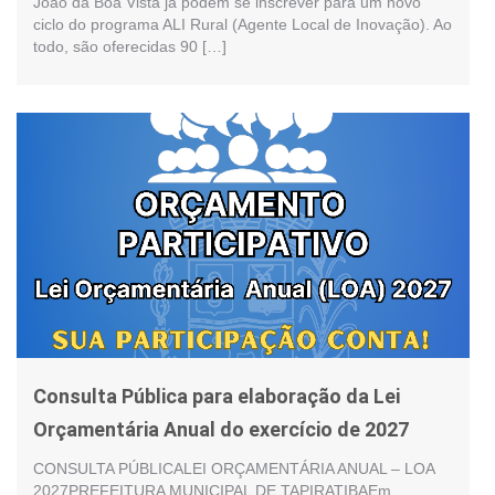
João da Boa Vista já podem se inscrever para um novo
ciclo do programa ALI Rural (Agente Local de Inovação). Ao
todo, são oferecidas 90 […]
Consulta Pública para elaboração da Lei
Orçamentária Anual do exercício de 2027
CONSULTA PÚBLICALEI ORÇAMENTÁRIA ANUAL – LOA
2027PREFEITURA MUNICIPAL DE TAPIRATIBAEm