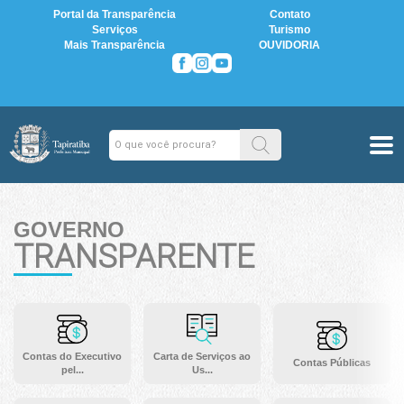
Portal da Transparência
Contato
Serviços
Turismo
Mais Transparência
OUVIDORIA
GOVERNO
TRANSPARENTE
Contas do Executivo
Carta de Serviços ao
Contas Públicas
pel...
Us...