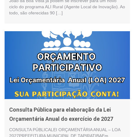
João da Boa Vista já podem se inscrever para um novo
ciclo do programa ALI Rural (Agente Local de Inovação). Ao
todo, são oferecidas 90 […]
Consulta Pública para elaboração da Lei
Orçamentária Anual do exercício de 2027
CONSULTA PÚBLICALEI ORÇAMENTÁRIA ANUAL – LOA
2027PREFEITURA MUNICIPAL DE TAPIRATIBAEm