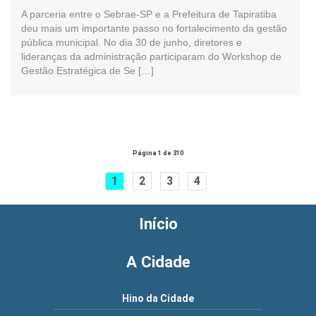
A parceria entre o Sebrae-SP e a Prefeitura de Tapiratiba
deu mais um importante passo no fortalecimento da gestão
pública municipal. No dia 30 de junho, diretores e
lideranças da administração participaram do Workshop de
Gestão Estratégica de Se […]
Página 1 de 310
1
2
3
4
Início
A Cidade
Hino da Cidade