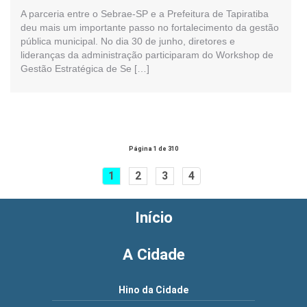
A parceria entre o Sebrae-SP e a Prefeitura de Tapiratiba
deu mais um importante passo no fortalecimento da gestão
pública municipal. No dia 30 de junho, diretores e
lideranças da administração participaram do Workshop de
Gestão Estratégica de Se […]
Página 1 de 310
1
2
3
4
Início
A Cidade
Hino da Cidade