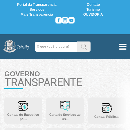
Portal da Transparência
Contato
Serviços
Turismo
Mais Transparência
OUVIDORIA
GOVERNO
TRANSPARENTE
Contas do Executivo
Carta de Serviços ao
Contas Públicas
pel...
Us...