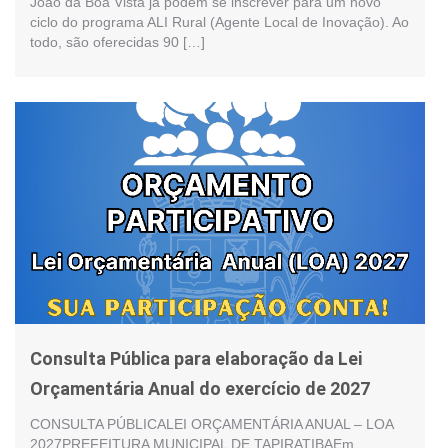
João da Boa Vista já podem se inscrever para um novo
ciclo do programa ALI Rural (Agente Local de Inovação). Ao
todo, são oferecidas 90 […]
Consulta Pública para elaboração da Lei
Orçamentária Anual do exercício de 2027
CONSULTA PÚBLICALEI ORÇAMENTÁRIA ANUAL – LOA
2027PREFEITURA MUNICIPAL DE TAPIRATIBAEm