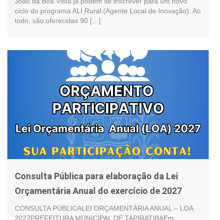
João da Boa Vista já podem se inscrever para um novo
ciclo do programa ALI Rural (Agente Local de Inovação). Ao
todo, são oferecidas 90 […]
Consulta Pública para elaboração da Lei
Orçamentária Anual do exercício de 2027
CONSULTA PÚBLICALEI ORÇAMENTÁRIA ANUAL – LOA
2027PREFEITURA MUNICIPAL DE TAPIRATIBAEm