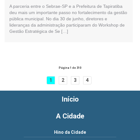
A parceria entre o Sebrae-SP e a Prefeitura de Tapiratiba
deu mais um importante passo no fortalecimento da gestão
pública municipal. No dia 30 de junho, diretores e
lideranças da administração participaram do Workshop de
Gestão Estratégica de Se […]
Página 1 de 310
1
2
3
4
Início
A Cidade
Hino da Cidade