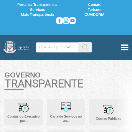
Portal da Transparência
Contato
Serviços
Turismo
Mais Transparência
OUVIDORIA
GOVERNO
TRANSPARENTE
Contas do Executivo
Carta de Serviços ao
Contas Públicas
pel...
Us...