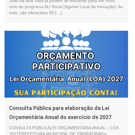
João da Boa Vista já podem se inscrever para um novo
ciclo do programa ALI Rural (Agente Local de Inovação). Ao
todo, são oferecidas 90 […]
Consulta Pública para elaboração da Lei
Orçamentária Anual do exercício de 2027
CONSULTA PÚBLICALEI ORÇAMENTÁRIA ANUAL – LOA
2027PREFEITURA MUNICIPAL DE TAPIRATIBAEm