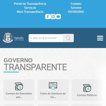
Portal da Transparência
Contato
Serviços
Turismo
Mais Transparência
OUVIDORIA
GOVERNO
TRANSPARENTE
Contas do Executivo
Carta de Serviços ao
Contas Públicas
pel...
Us...