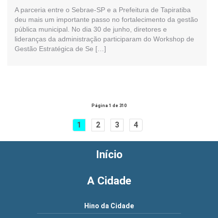
A parceria entre o Sebrae-SP e a Prefeitura de Tapiratiba
deu mais um importante passo no fortalecimento da gestão
pública municipal. No dia 30 de junho, diretores e
lideranças da administração participaram do Workshop de
Gestão Estratégica de Se […]
Página 1 de 310
1
2
3
4
Início
A Cidade
Hino da Cidade