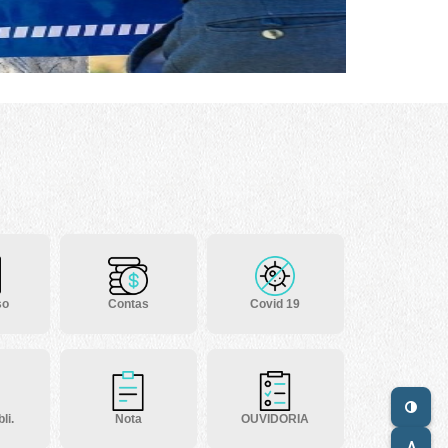
so
Contas
Covid 19
li.
Nota
OUVIDORIA
A