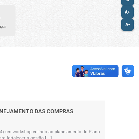
A+
A-
iços
LANEJAMENTO DAS COMPRAS
 (24) um workshop voltado ao planejamento do Plano
ra fortalecer a gestão […]