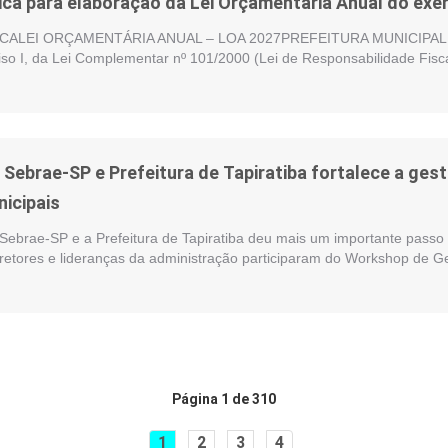
ica para elaboração da Lei Orçamentária Anual do exer
ALEI ORÇAMENTÁRIA ANUAL – LOA 2027PREFEITURA MUNICIPAL DE
nciso I, da Lei Complementar nº 101/2000 (Lei de Responsabilidade Fisc
e Sebrae-SP e Prefeitura de Tapiratiba fortalece a ge
nicipais
 Sebrae-SP e a Prefeitura de Tapiratiba deu mais um importante passo 
iretores e lideranças da administração participaram do Workshop de G
Página 1 de 310
1
2
3
4