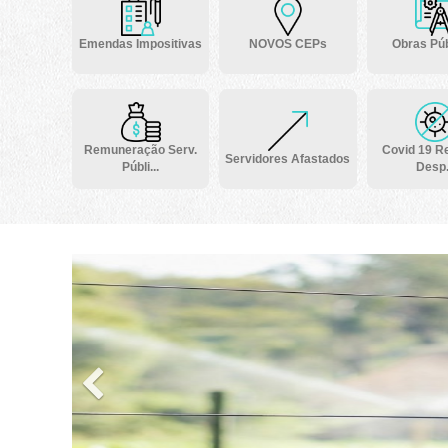
Emendas Impositivas
NOVOS CEPs
Obras Púb
Remuneração Serv.
Covid 19 Re
Servidores Afastados
Públi...
Desp.
Previous