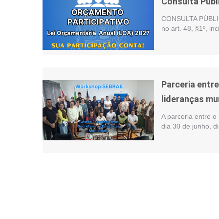
Consulta Públ
CONSULTA PÚBLIC
no art. 48, §1º, i
Parceria entr
lideranças mu
A parceria entre o
dia 30 de junho, d