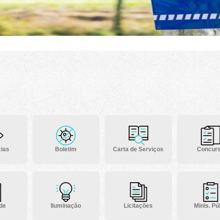
ias
Boletim
Carta de Serviços
Concur
 de
Iluminação
Licitações
Minis. Púb