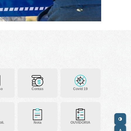
so
Contas
Covid 19
li.
Nota
OUVIDORIA
A