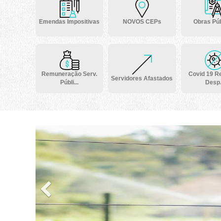
Emendas Impositivas
NOVOS CEPs
Obras Púb
Remuneração Serv.
Covid 19 Re
Servidores Afastados
Públi...
Desp.
Previous