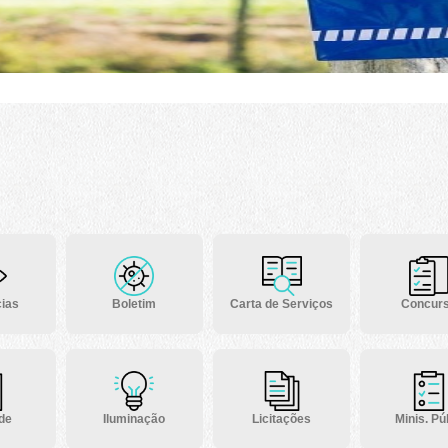
ias
Boletim
Carta de Serviços
Concur
 de
Iluminação
Licitações
Minis. Púb