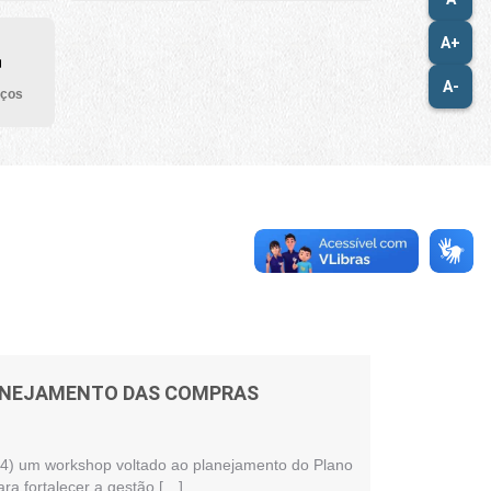
A+
A-
iços
LANEJAMENTO DAS COMPRAS
 (24) um workshop voltado ao planejamento do Plano
ra fortalecer a gestão […]