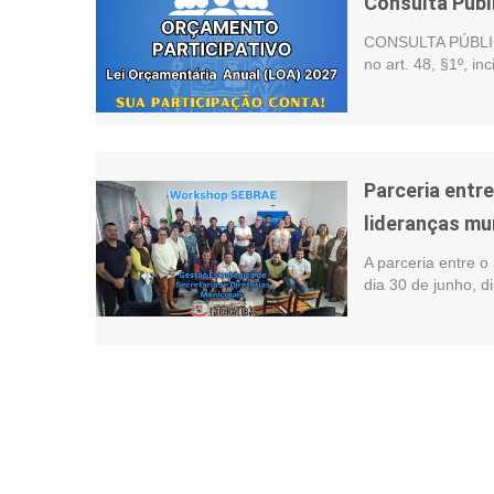
Consulta Públ
CONSULTA PÚBLIC
no art. 48, §1º, i
Parceria entr
lideranças mu
A parceria entre o
dia 30 de junho, d