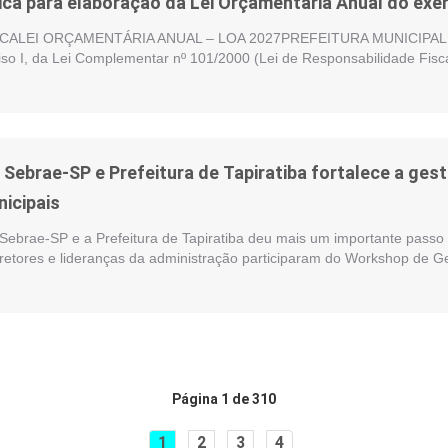
ica para elaboração da Lei Orçamentária Anual do exer
ALEI ORÇAMENTÁRIA ANUAL – LOA 2027PREFEITURA MUNICIPAL DE
nciso I, da Lei Complementar nº 101/2000 (Lei de Responsabilidade Fisc
e Sebrae-SP e Prefeitura de Tapiratiba fortalece a ge
nicipais
 Sebrae-SP e a Prefeitura de Tapiratiba deu mais um importante passo 
iretores e lideranças da administração participaram do Workshop de G
Página 1 de 310
1
2
3
4