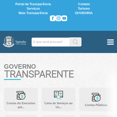
Portal da Transparência
Contato
Serviços
Turismo
Mais Transparência
OUVIDORIA
GOVERNO
TRANSPARENTE
Contas do Executivo
Carta de Serviços ao
Contas Públicas
pel...
Us...