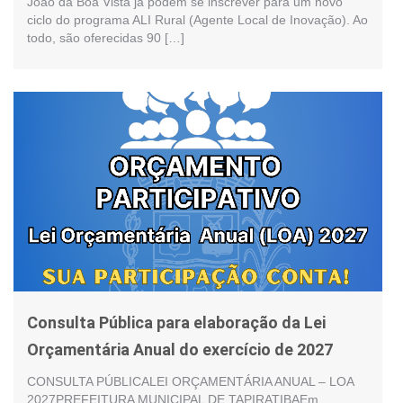
João da Boa Vista já podem se inscrever para um novo
ciclo do programa ALI Rural (Agente Local de Inovação). Ao
todo, são oferecidas 90 […]
Consulta Pública para elaboração da Lei
Orçamentária Anual do exercício de 2027
CONSULTA PÚBLICALEI ORÇAMENTÁRIA ANUAL – LOA
2027PREFEITURA MUNICIPAL DE TAPIRATIBAEm