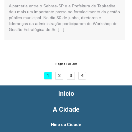
A parceria entre o Sebrae-SP e a Prefeitura de Tapiratiba
deu mais um importante passo no fortalecimento da gestão
pública municipal. No dia 30 de junho, diretores e
lideranças da administração participaram do Workshop de
Gestão Estratégica de Se […]
Página 1 de 310
1
2
3
4
Início
A Cidade
Hino da Cidade