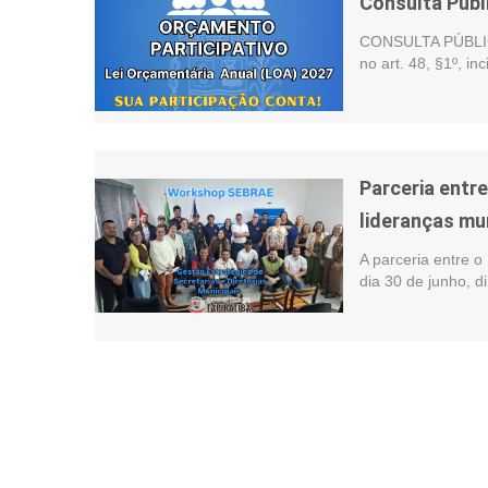
Consulta Públ
CONSULTA PÚBLIC
no art. 48, §1º, i
Parceria entr
lideranças mu
A parceria entre o
dia 30 de junho, d