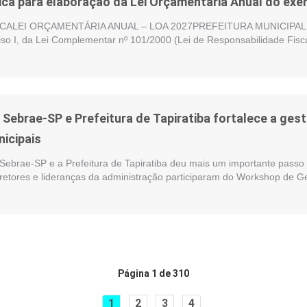
ica para elaboração da Lei Orçamentária Anual do exer
ALEI ORÇAMENTÁRIA ANUAL – LOA 2027PREFEITURA MUNICIPAL DE
nciso I, da Lei Complementar nº 101/2000 (Lei de Responsabilidade Fisc
e Sebrae-SP e Prefeitura de Tapiratiba fortalece a ge
nicipais
 Sebrae-SP e a Prefeitura de Tapiratiba deu mais um importante passo 
iretores e lideranças da administração participaram do Workshop de G
Página 1 de 310
1
2
3
4