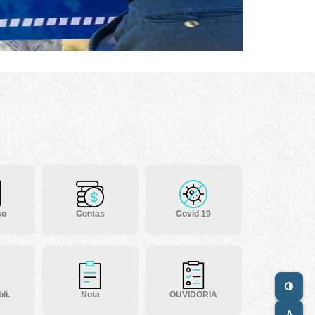
so
Contas
Covid 19
li.
Nota
OUVIDORIA
A