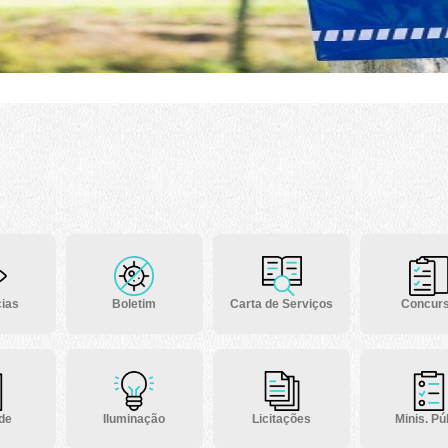
ias
Boletim
Carta de Serviços
Concur
 de
Iluminação
Licitações
Minis. Púb