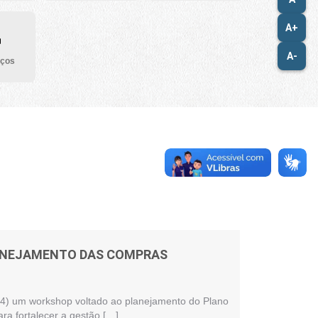
A+
A-
iços
LANEJAMENTO DAS COMPRAS
 (24) um workshop voltado ao planejamento do Plano
ra fortalecer a gestão […]