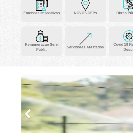
Emendas Impositivas
NOVOS CEPs
Obras Púb
Remuneração Serv.
Covid 19 Re
Servidores Afastados
Públi...
Desp.
Previous