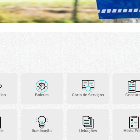
ias
Boletim
Carta de Serviços
Concur
 de
Iluminação
Licitações
Minis. Púb