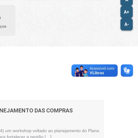
A+
A-
iços
LANEJAMENTO DAS COMPRAS
 (24) um workshop voltado ao planejamento do Plano
ra fortalecer a gestão […]