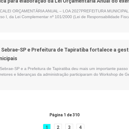
ica para elaboração da Lei Orçamentária Anual do exer
ALEI ORÇAMENTÁRIA ANUAL – LOA 2027PREFEITURA MUNICIPAL DE
nciso I, da Lei Complementar nº 101/2000 (Lei de Responsabilidade Fisc
e Sebrae-SP e Prefeitura de Tapiratiba fortalece a ge
nicipais
 Sebrae-SP e a Prefeitura de Tapiratiba deu mais um importante passo 
iretores e lideranças da administração participaram do Workshop de G
Página 1 de 310
1
2
3
4