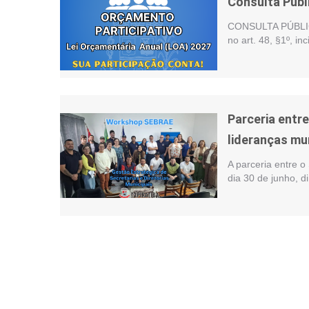
Consulta Públ
CONSULTA PÚBLIC
no art. 48, §1º, i
Parceria entr
lideranças mu
A parceria entre o
dia 30 de junho, d