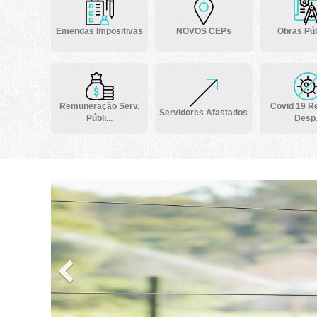
Emendas Impositivas
NOVOS CEPs
Obras Púb
Remuneração Serv.
Covid 19 Re
Servidores Afastados
Públi...
Desp.
Previous