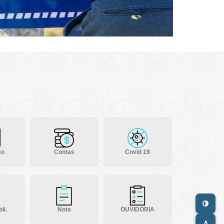
so
Contas
Covid 19
li.
Nota
OUVIDORIA
A